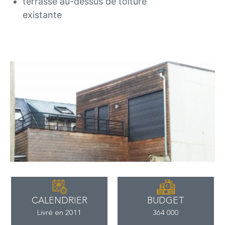
terrasse au-dessus de toiture
existante
CALENDRIER
BUDGET
Livré en 2011
364 000