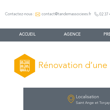
Contactez-nous :
contact@tandemassociees.fr
02 37 
ACCUEIL
AGENCE
PR
Rénovation d’une 
Localisation
Saint Ange et Torçay