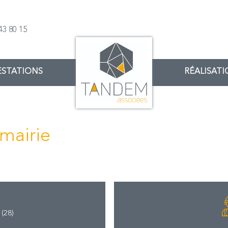
43 80 15
ESTATIONS
RÉALISAT
mairie
 (28)